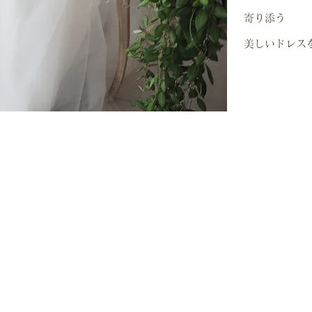
​寄り添う
​美しいドレ