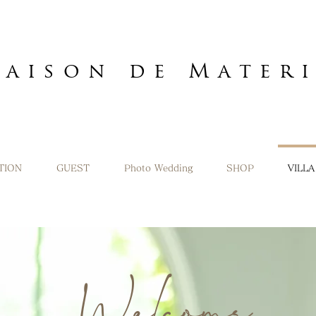
Maison
de
Mater
TION
GUEST
Photo Wedding
SHOP
VILL
Welcomr