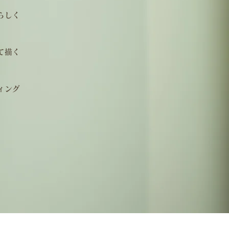
らしく
て描く
ィング